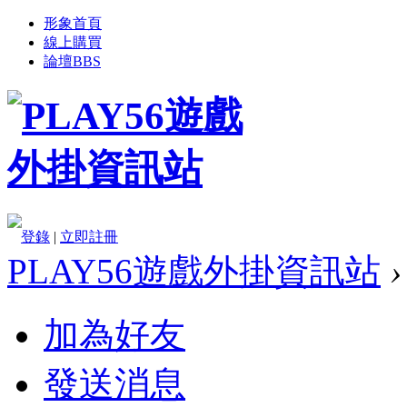
形象首頁
線上購買
論壇
BBS
登錄
|
立即註冊
PLAY56遊戲外掛資訊站
›
加為好友
發送消息