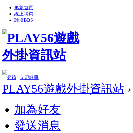
形象首頁
線上購買
論壇
BBS
登錄
|
立即註冊
PLAY56遊戲外掛資訊站
›
加為好友
發送消息