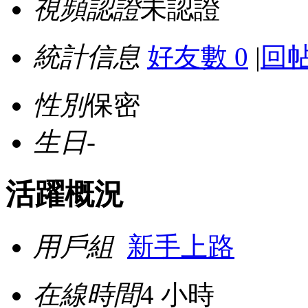
視頻認證
未認證
統計信息
好友數 0
|
回帖
性別
保密
生日
-
活躍概況
用戶組
新手上路
在線時間
4 小時