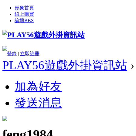
形象首頁
線上購買
論壇
BBS
登錄
|
立即註冊
PLAY56遊戲外掛資訊站
›
加為好友
發送消息
feng1984