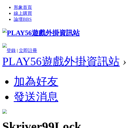
形象首頁
線上購買
論壇
BBS
登錄
|
立即註冊
PLAY56遊戲外掛資訊站
›
加為好友
發送消息
Skriver99Lock