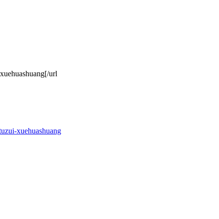
i-xuehuashuang[/url
ituzui-xuehuashuang