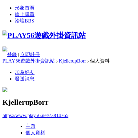
形象首頁
線上購買
論壇
BBS
登錄
|
立即註冊
PLAY56遊戲外掛資訊站
›
KjellerupBorr
›
個人資料
加為好友
發送消息
KjellerupBorr
https://www.play56.net/?3814765
主題
個人資料