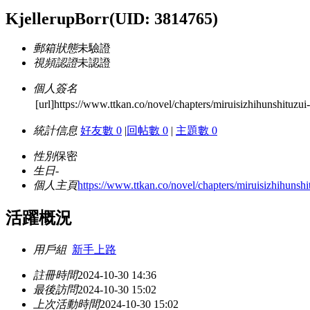
KjellerupBorr
(UID: 3814765)
郵箱狀態
未驗證
視頻認證
未認證
個人簽名
[url]https://www.ttkan.co/novel/chapters/miruisizhihunshituzu
統計信息
好友數 0
|
回帖數 0
|
主題數 0
性別
保密
生日
-
個人主頁
https://www.ttkan.co/novel/chapters/miruisizhihunsh
活躍概況
用戶組
新手上路
註冊時間
2024-10-30 14:36
最後訪問
2024-10-30 15:02
上次活動時間
2024-10-30 15:02