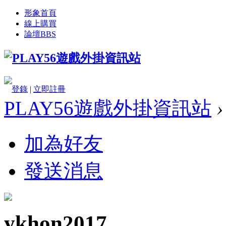
形象首頁
線上購買
論壇
BBS
登錄
|
立即註冊
PLAY56遊戲外掛資訊站
›
加為好友
發送消息
ykhon2017