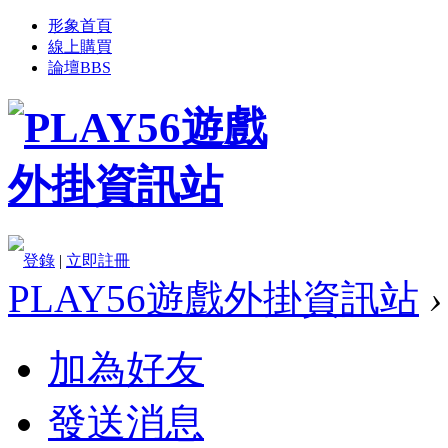
形象首頁
線上購買
論壇
BBS
登錄
|
立即註冊
PLAY56遊戲外掛資訊站
›
加為好友
發送消息