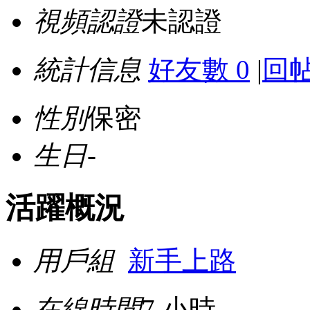
視頻認證
未認證
統計信息
好友數 0
|
回帖
性別
保密
生日
-
活躍概況
用戶組
新手上路
在線時間
7 小時