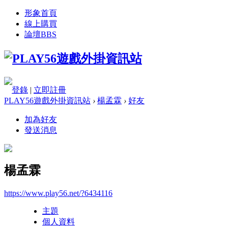
形象首頁
線上購買
論壇
BBS
登錄
|
立即註冊
PLAY56遊戲外掛資訊站
›
楊孟霖
›
好友
加為好友
發送消息
楊孟霖
https://www.play56.net/?6434116
主題
個人資料