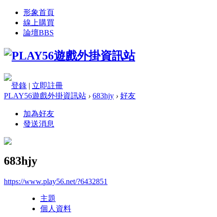
形象首頁
線上購買
論壇
BBS
登錄
|
立即註冊
PLAY56遊戲外掛資訊站
›
683hjy
›
好友
加為好友
發送消息
683hjy
https://www.play56.net/?6432851
主題
個人資料