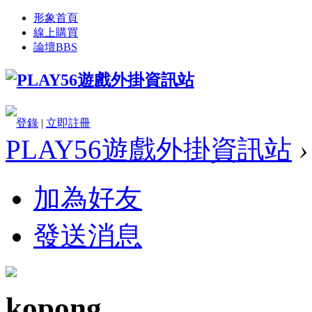
形象首頁
線上購買
論壇
BBS
登錄
|
立即註冊
PLAY56遊戲外掛資訊站
›
加為好友
發送消息
kopong