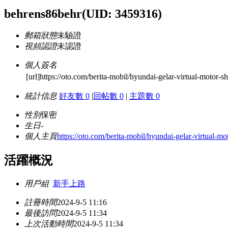
behrens86behr
(UID: 3459316)
郵箱狀態
未驗證
視頻認證
未認證
個人簽名
[url]https://oto.com/berita-mobil/hyundai-gelar-virtual-moto
統計信息
好友數 0
|
回帖數 0
|
主題數 0
性別
保密
生日
-
個人主頁
https://oto.com/berita-mobil/hyundai-gelar-virtual-m
活躍概況
用戶組
新手上路
註冊時間
2024-9-5 11:16
最後訪問
2024-9-5 11:34
上次活動時間
2024-9-5 11:34