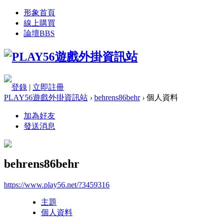
形象首頁
線上購買
論壇
BBS
登錄
|
立即註冊
PLAY56遊戲外掛資訊站
›
behrens86behr
›
個人資料
加為好友
發送消息
behrens86behr
https://www.play56.net/?3459316
主題
個人資料