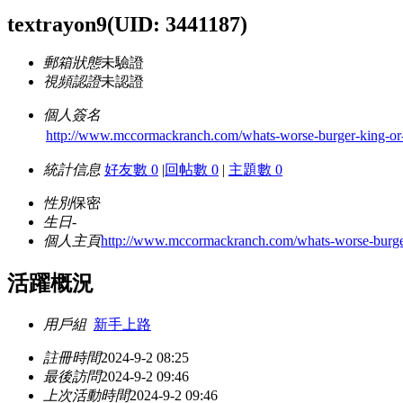
textrayon9
(UID: 3441187)
郵箱狀態
未驗證
視頻認證
未認證
個人簽名
http://www.mccormackranch.com/whats-worse-burger-king-or-
統計信息
好友數 0
|
回帖數 0
|
主題數 0
性別
保密
生日
-
個人主頁
http://www.mccormackranch.com/whats-worse-burger
活躍概況
用戶組
新手上路
註冊時間
2024-9-2 08:25
最後訪問
2024-9-2 09:46
上次活動時間
2024-9-2 09:46