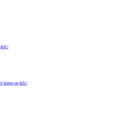
kfc/
-king-or-kfc/