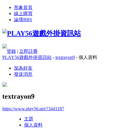
形象首頁
線上購買
論壇
BBS
登錄
|
立即註冊
PLAY56遊戲外掛資訊站
›
textrayon9
›
個人資料
加為好友
發送消息
textrayon9
https://www.play56.net/?3441187
主題
個人資料