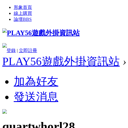
形象首頁
線上購買
論壇
BBS
登錄
|
立即註冊
PLAY56遊戲外掛資訊站
›
加為好友
發送消息
quartwhorl28