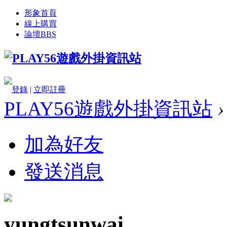
形象首頁
線上購買
論壇
BBS
登錄
|
立即註冊
PLAY56遊戲外掛資訊站
›
加為好友
發送消息
yungtsunwai