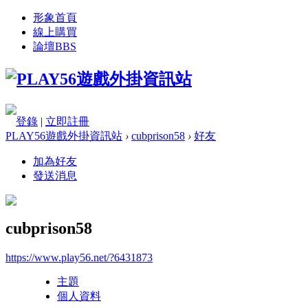
形象首頁
線上購買
論壇
BBS
登錄
|
立即註冊
PLAY56遊戲外掛資訊站
›
cubprison58
›
好友
加為好友
發送消息
cubprison58
https://www.play56.net/?6431873
主題
個人資料