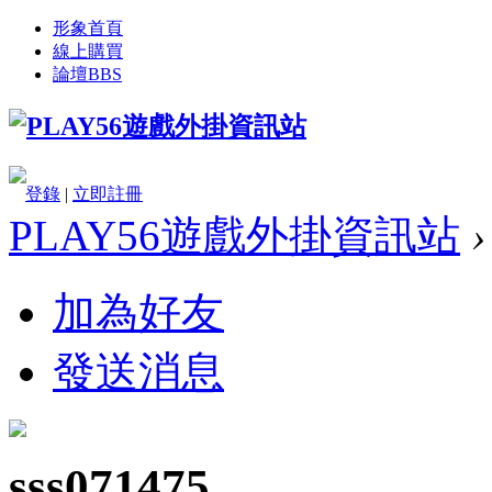
形象首頁
線上購買
論壇
BBS
登錄
|
立即註冊
PLAY56遊戲外掛資訊站
›
加為好友
發送消息
sss071475