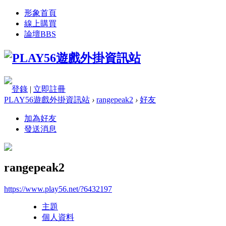
形象首頁
線上購買
論壇
BBS
登錄
|
立即註冊
PLAY56遊戲外掛資訊站
›
rangepeak2
›
好友
加為好友
發送消息
rangepeak2
https://www.play56.net/?6432197
主題
個人資料