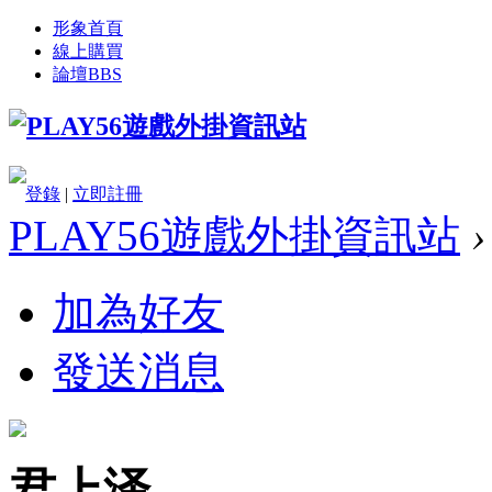
形象首頁
線上購買
論壇
BBS
登錄
|
立即註冊
PLAY56遊戲外掛資訊站
›
加為好友
發送消息
君上泽