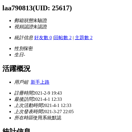
laa790813
(UID: 25617)
郵箱狀態
未驗證
視頻認證
未認證
統計信息
好友數 0
|
回帖數 2
|
主題數 2
性別
保密
生日
-
活躍概況
用戶組
新手上路
註冊時間
2021-2-9 19:43
最後訪問
2021-4-1 12:33
上次活動時間
2021-4-1 12:33
上次發表時間
2021-3-27 22:05
所在時區
使用系統默認
統計信息