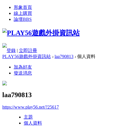
形象首頁
線上購買
論壇
BBS
登錄
|
立即註冊
PLAY56遊戲外掛資訊站
›
laa790813
›
個人資料
加為好友
發送消息
laa790813
https://www.play56.net/?25617
主題
個人資料