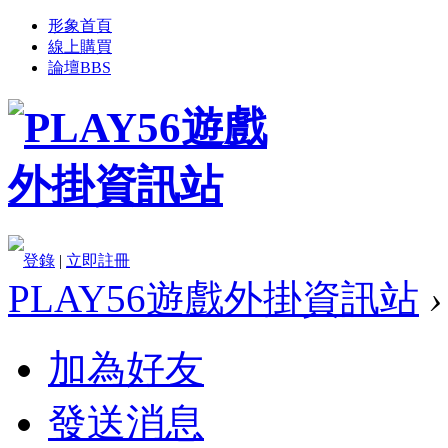
形象首頁
線上購買
論壇
BBS
登錄
|
立即註冊
PLAY56遊戲外掛資訊站
›
加為好友
發送消息