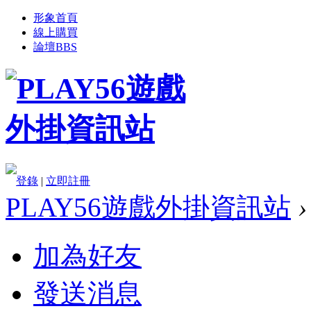
形象首頁
線上購買
論壇
BBS
登錄
|
立即註冊
PLAY56遊戲外掛資訊站
›
加為好友
發送消息