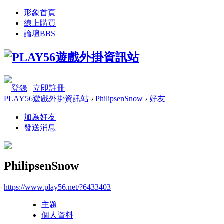
形象首頁
線上購買
論壇
BBS
登錄
|
立即註冊
PLAY56遊戲外掛資訊站
›
PhilipsenSnow
›
好友
加為好友
發送消息
PhilipsenSnow
https://www.play56.net/?6433403
主題
個人資料