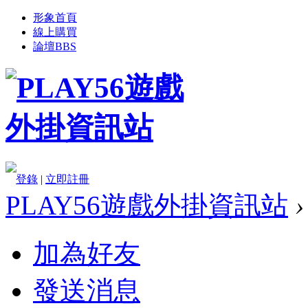
形象首頁
線上購買
論壇
BBS
登錄
|
立即註冊
PLAY56遊戲外掛資訊站
›
加為好友
發送消息