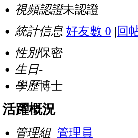
視頻認證
未認證
統計信息
好友數 0
|
回帖
性別
保密
生日
-
學歷
博士
活躍概況
管理組
管理員