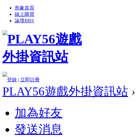
形象首頁
線上購買
論壇
BBS
登錄
|
立即註冊
PLAY56遊戲外掛資訊站
›
加為好友
發送消息