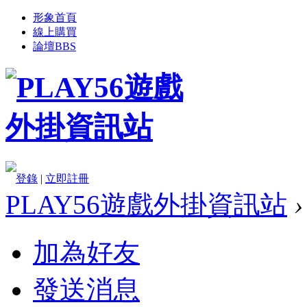
形象首頁
線上購買
論壇
BBS
登錄
|
立即註冊
PLAY56遊戲外掛資訊站
›
加為好友
發送消息