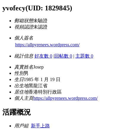
yvofecy
(UID: 1829845)
郵箱狀態
未驗證
視頻認證
未認證
個人簽名
https://allpyrenees.wordpress.com/
統計信息
好友數 0
|
回帖數 0
|
主題數 0
真實姓名
Josep
性別
男
生日
1985 年 1 月 19 日
出生地
黑龍江省
居住地
香港特別行政區
個人主頁
https://allpyrenees.wordpress.com/
活躍概況
用戶組
新手上路