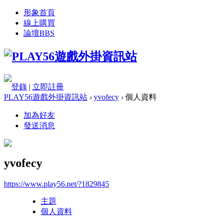
形象首頁
線上購買
論壇
BBS
登錄
|
立即註冊
PLAY56遊戲外掛資訊站
›
yvofecy
›
個人資料
加為好友
發送消息
yvofecy
https://www.play56.net/?1829845
主題
個人資料