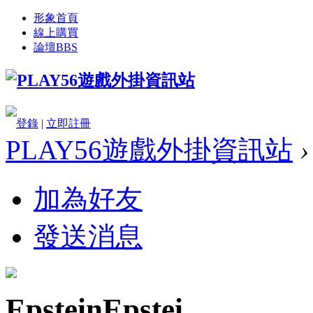
形象首頁
線上購買
論壇
BBS
登錄
|
立即註冊
PLAY56遊戲外掛資訊站
›
加為好友
發送消息
EpsteinEpstei