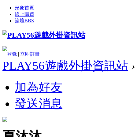
形象首頁
線上購買
論壇
BBS
登錄
|
立即註冊
PLAY56遊戲外掛資訊站
›
加為好友
發送消息
夏沐沐