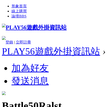
形象首頁
線上購買
論壇
BBS
登錄
|
立即註冊
PLAY56遊戲外掛資訊站
›
加為好友
發送消息
Battle50Ralst