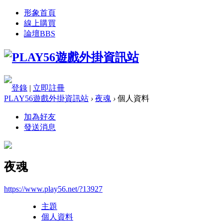
形象首頁
線上購買
論壇
BBS
登錄
|
立即註冊
PLAY56遊戲外掛資訊站
›
夜魂
›
個人資料
加為好友
發送消息
夜魂
https://www.play56.net/?13927
主題
個人資料