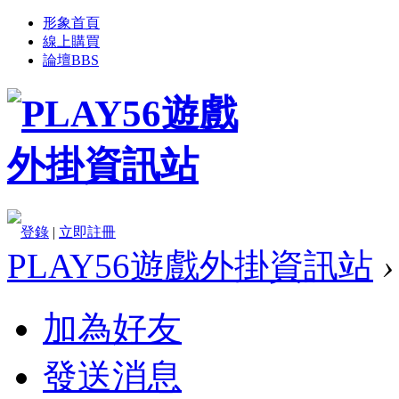
形象首頁
線上購買
論壇
BBS
登錄
|
立即註冊
PLAY56遊戲外掛資訊站
›
加為好友
發送消息