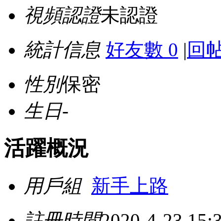
視頻認證
未認證
統計信息
好友數 0
|
回帖
性別
保密
生日
-
活躍概況
用戶組
新手上路
註冊時間
2020-4-23 15: