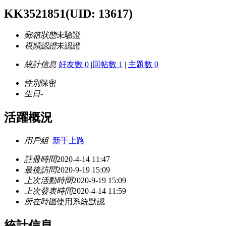
KK3521851
(UID: 13617)
郵箱狀態
未驗證
視頻認證
未認證
統計信息
好友數 0
|
回帖數 1
|
主題數 0
性別
保密
生日
-
活躍概況
用戶組
新手上路
註冊時間
2020-4-14 11:47
最後訪問
2020-9-19 15:09
上次活動時間
2020-9-19 15:09
上次發表時間
2020-4-14 11:59
所在時區
使用系統默認
統計信息