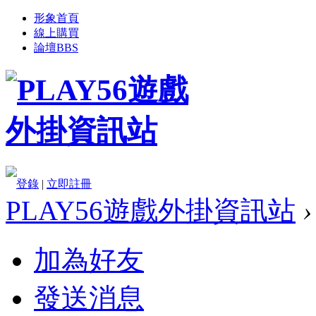
形象首頁
線上購買
論壇
BBS
登錄
|
立即註冊
PLAY56遊戲外掛資訊站
›
加為好友
發送消息