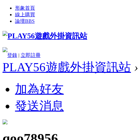
形象首頁
線上購買
論壇
BBS
登錄
|
立即註冊
PLAY56遊戲外掛資訊站
›
加為好友
發送消息
qoo78956