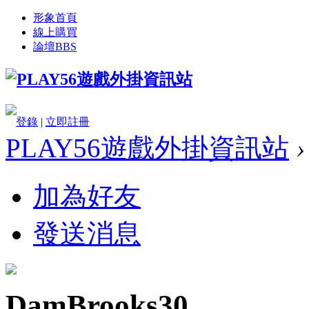
形象首頁
線上購買
論壇
BBS
登錄
|
立即註冊
PLAY56遊戲外掛資訊站
›
加為好友
發送消息
DamBrooks30