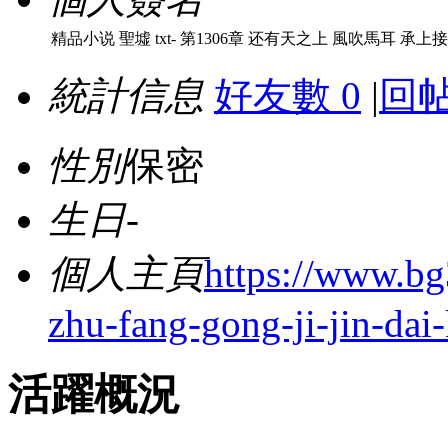
精品小说 聖墟 txt- 第1306章 还有天之上 風吹馬耳 承上接下
統計信息
好友數 0
|
回帖
性別
保密
生日
-
個人主頁
https://www.bg
zhu-fang-gong-ji-jin-dai
活躍概況