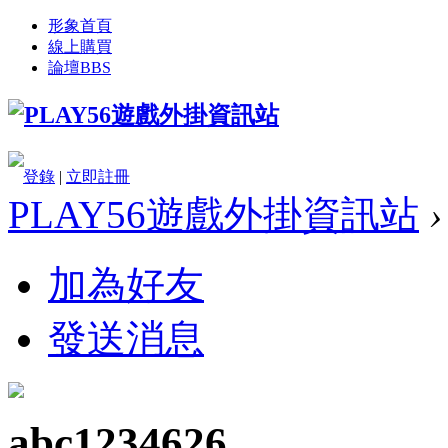
形象首頁
線上購買
論壇
BBS
登錄
|
立即註冊
PLAY56遊戲外掛資訊站
›
加為好友
發送消息
abc1234626