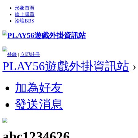
形象首頁
線上購買
論壇
BBS
登錄
|
立即註冊
PLAY56遊戲外掛資訊站
›
加為好友
發送消息
abc1234626