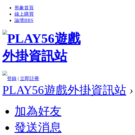
形象首頁
線上購買
論壇
BBS
登錄
|
立即註冊
PLAY56遊戲外掛資訊站
›
加為好友
發送消息