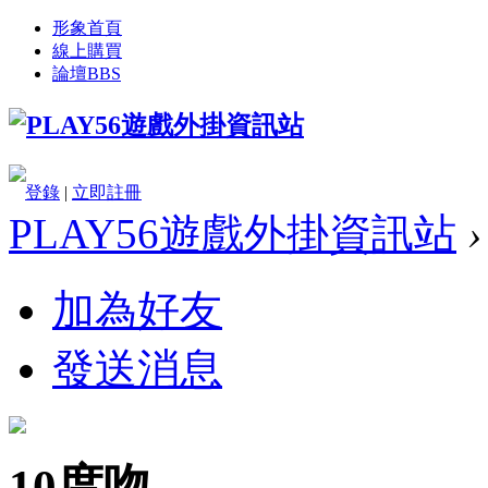
形象首頁
線上購買
論壇
BBS
登錄
|
立即註冊
PLAY56遊戲外掛資訊站
›
加為好友
發送消息
10度吻