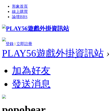
形象首頁
線上購買
論壇
BBS
登錄
|
立即註冊
PLAY56遊戲外掛資訊站
›
加為好友
發送消息
popobear