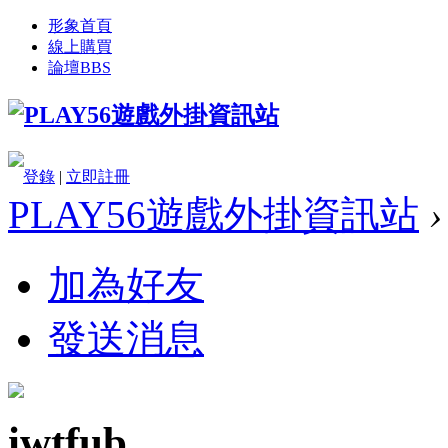
形象首頁
線上購買
論壇
BBS
登錄
|
立即註冊
PLAY56遊戲外掛資訊站
›
加為好友
發送消息
iwtfub