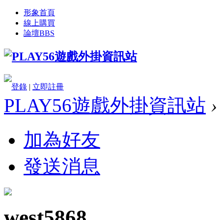
形象首頁
線上購買
論壇
BBS
登錄
|
立即註冊
PLAY56遊戲外掛資訊站
›
加為好友
發送消息
west5868