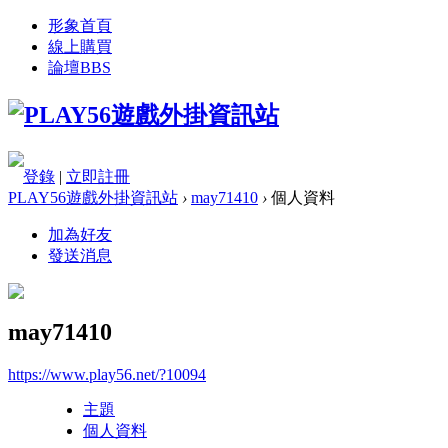
形象首頁
線上購買
論壇
BBS
登錄
|
立即註冊
PLAY56遊戲外掛資訊站
›
may71410
›
個人資料
加為好友
發送消息
may71410
https://www.play56.net/?10094
主題
個人資料