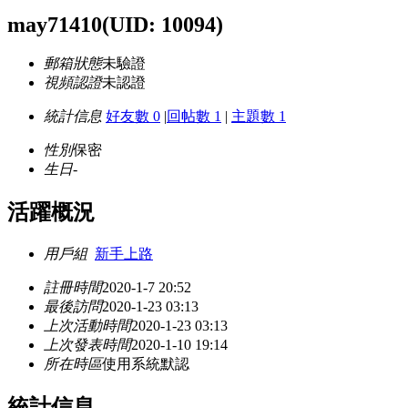
may71410
(UID: 10094)
郵箱狀態
未驗證
視頻認證
未認證
統計信息
好友數 0
|
回帖數 1
|
主題數 1
性別
保密
生日
-
活躍概況
用戶組
新手上路
註冊時間
2020-1-7 20:52
最後訪問
2020-1-23 03:13
上次活動時間
2020-1-23 03:13
上次發表時間
2020-1-10 19:14
所在時區
使用系統默認
統計信息