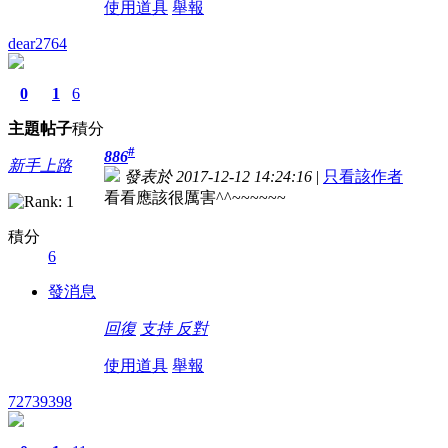
使用道具
舉報
dear2764
0
1
6
主題
帖子
積分
#
886
新手上路
發表於 2017-12-12 14:24:16
|
只看該作者
看看應該很厲害^^~~~~~~
積分
6
發消息
回復
支持
反對
使用道具
舉報
72739398