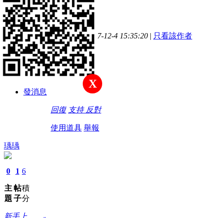
主題
帖子
積分
#
881
新手上路
發表於 2017-12-4 15:35:20
|
只看該作者
讚讚讚讚讚
積分
4
X
發消息
回復
支持
反對
使用道具
舉報
瑀瑀
0
1
6
主
帖
積
題
子
分
新手上