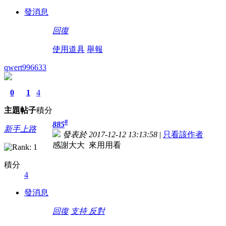
發消息
回復
使用道具
舉報
qwert996633
0
1
4
主題
帖子
積分
#
885
新手上路
發表於 2017-12-12 13:13:58
|
只看該作者
感謝大大 來用用看
積分
4
發消息
回復
支持
反對