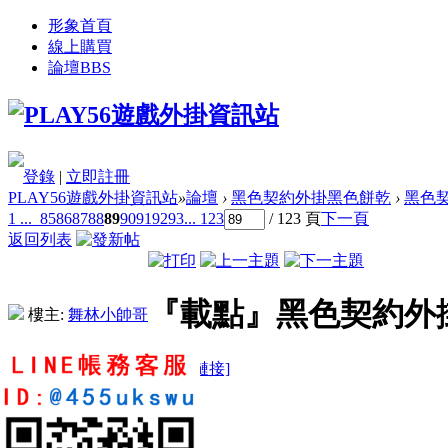
形象首頁
線上購買
論壇
BBS
登錄
|
立即註冊
PLAY56遊戲外掛資訊站
»
論壇
›
黑色契約外掛黑色餅乾
›
黑色契
1 ...
85
86
87
88
89
90
91
92
93
... 123
/ 123 頁
下一頁
返回列表
『載點』黑色契約外掛
樓主:
舞林小帥哥
[複製鏈接]
milu6969
0
1
4