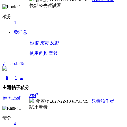
快點來去試試看
積分
4
發消息
回復
支持
反對
使用道具
舉報
gash553546
0
1
4
主題
帖子
積分
#
884
新手上路
發表於 2017-12-10 09:39:19
|
只看該作者
試用看看
積分
4