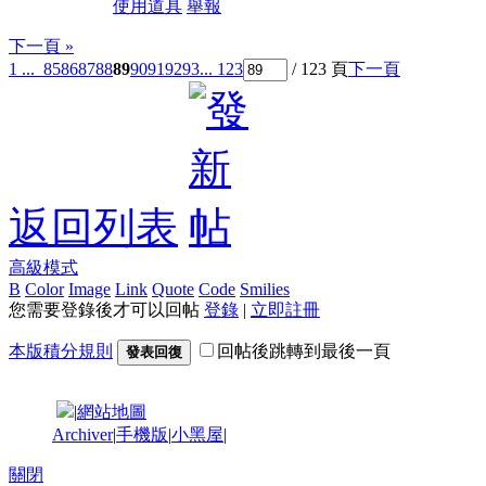
使用道具
舉報
下一頁 »
1 ...
85
86
87
88
89
90
91
92
93
... 123
/ 123 頁
下一頁
返回列表
高級模式
B
Color
Image
Link
Quote
Code
Smilies
您需要登錄後才可以回帖
登錄
|
立即註冊
本版積分規則
回帖後跳轉到最後一頁
發表回復
|
網站地圖
Archiver
|
手機版
|
小黑屋
|
關閉