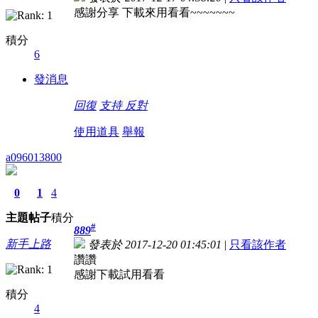
感謝分享 下載來用看看~~~~~~~
積分
6
發消息
回復
支持
反對
使用道具
舉報
a096013800
0
1
4
主題
帖子
積分
#
889
新手上路
發表於 2017-12-20 01:45:01
|
只看該作者
讚讚
感謝下載試用看看
積分
4