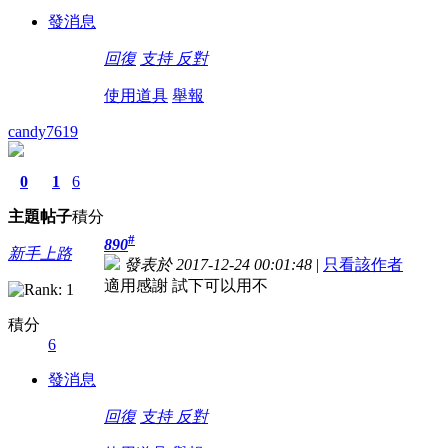
發消息
回復
支持
反對
使用道具
舉報
candy7619
0
1
6
主題
帖子
積分
#
890
新手上路
發表於 2017-12-24 00:01:48
|
只看該作者
適用感謝 試下可以用不
積分
6
發消息
回復
支持
反對