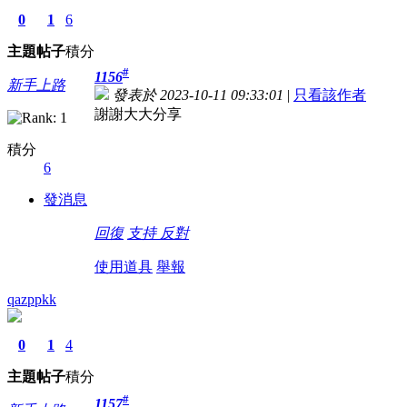
0
1
6
主題
帖子
積分
#
1156
新手上路
發表於 2023-10-11 09:33:01
|
只看該作者
謝謝大大分享
積分
6
發消息
回復
支持
反對
使用道具
舉報
qazppkk
0
1
4
主題
帖子
積分
#
1157