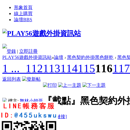
形象首頁
線上購買
論壇
BBS
登錄
|
立即註冊
PLAY56遊戲外掛資訊站
»
論壇
›
黑色契約外掛黑色餅乾
›
黑色契
1 ...
112
113
114
115
116
117
返回列表
『載點』黑色契約外掛
樓主:
舞林小帥哥
[複製鏈接]
love01016