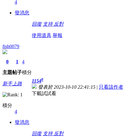
4
發消息
回復
支持
反對
使用道具
舉報
fish0079
0
1
4
主題
帖子
積分
#
1154
新手上路
發表於 2023-10-10 22:41:15
|
只看該作者
下載試試看
積分
4
發消息
回復
支持
反對