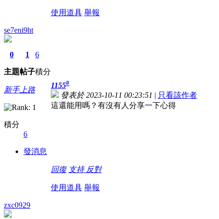
使用道具
舉報
se7eni9ht
0
1
6
主題
帖子
積分
#
1155
新手上路
發表於 2023-10-11 00:23:51
|
只看該作者
這還能用嗎？有沒有人分享一下心得
積分
6
發消息
回復
支持
反對
使用道具
舉報
zxc0929