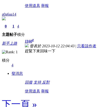
使用道具
舉報
a0a6aa14
0
1
4
主題
帖子
積分
#
1160
新手上路
發表於 2023-10-12 22:04:43
|
只看該作者
趕緊下來回味一下
積分
4
發消息
回復
支持
反對
使用道具
舉報
下一頁 »