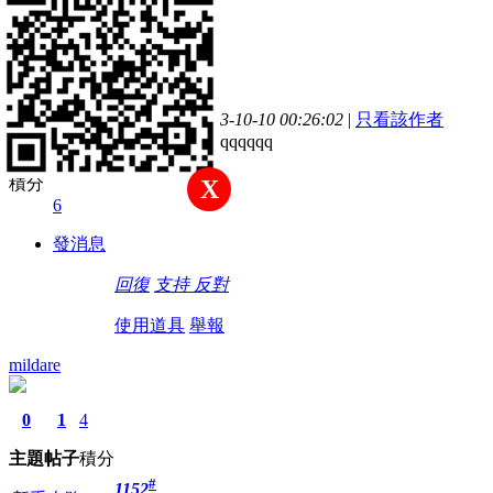
0
1
6
主題
帖子
積分
#
1151
新手上路
發表於 2023-10-10 00:26:02
|
只看該作者
3qqqqqqqqqqqqqqqqq
積分
X
6
發消息
回復
支持
反對
使用道具
舉報
mildare
0
1
4
主題
帖子
積分
#
1152