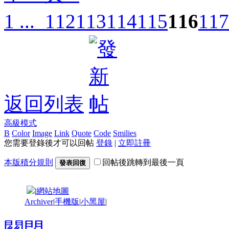
1 ...
112
113
114
115
116
117
返回列表
高級模式
B
Color
Image
Link
Quote
Code
Smilies
您需要登錄後才可以回帖
登錄
|
立即註冊
本版積分規則
回帖後跳轉到最後一頁
發表回復
|
網站地圖
Archiver
|
手機版
|
小黑屋
|