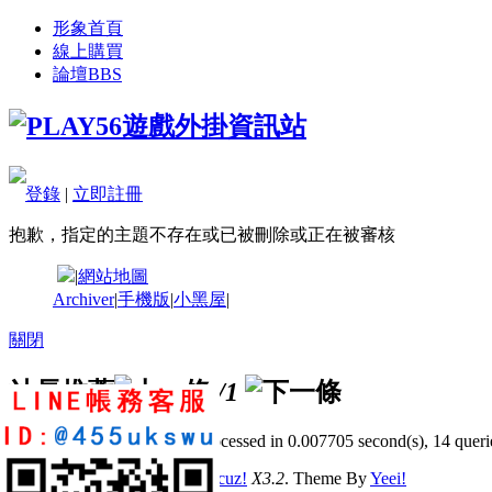
形象首頁
線上購買
論壇
BBS
登錄
|
立即註冊
抱歉，指定的主題不存在或已被刪除或正在被審核
|
網站地圖
Archiver
|
手機版
|
小黑屋
|
關閉
站長推薦
/1
GMT+8, 2026-8-8 16:57
, Processed in 0.007705 second(s), 14 querie
© 2001-2011 Powered by
Discuz!
X3.2
. Theme By
Yeei!