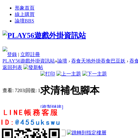
形象首頁
線上購買
論壇
BBS
登錄
|
立即註冊
PLAY56遊戲外掛資訊站
»
論壇
›
吞食天地外掛吞食巴豆妖
›
吞
返回列表
求清補包腳本
查看:
7203
|
回復:
1
[複製鏈接]
ppsvictor
1
1
15
電梯直達