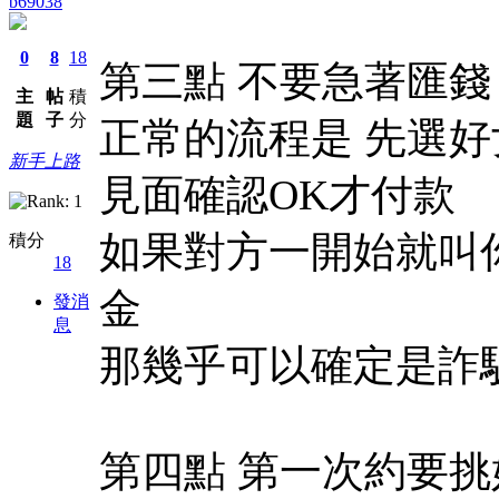
b69038
0
8
18
第三點 不要急著匯錢
主
帖
積
題
子
分
正常的流程是 先選好
新手上路
見面確認OK才付款
如果對方一開始就叫你
積分
18
金
發消
息
那幾乎可以確定是詐
第四點 第一次約要