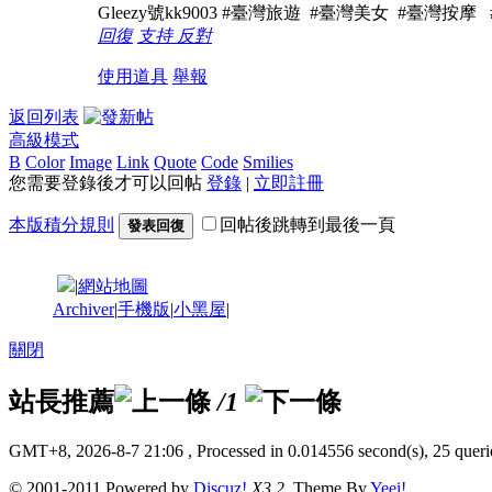
Gleezy號kk9003 #臺灣旅遊 #臺灣美女 #臺灣按摩
回復
支持
反對
使用道具
舉報
返回列表
高級模式
B
Color
Image
Link
Quote
Code
Smilies
您需要登錄後才可以回帖
登錄
|
立即註冊
本版積分規則
回帖後跳轉到最後一頁
發表回復
|
網站地圖
Archiver
|
手機版
|
小黑屋
|
關閉
站長推薦
/1
GMT+8, 2026-8-7 21:06
, Processed in 0.014556 second(s), 25 querie
© 2001-2011 Powered by
Discuz!
X3.2
. Theme By
Yeei!