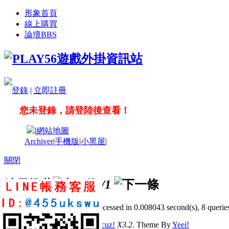
形象首頁
線上購買
論壇
BBS
登錄
|
立即註冊
您未登錄，請登陸後查看！
|
網站地圖
Archiver
|
手機版
|
小黑屋
|
關閉
站長推薦
/1
GMT+8, 2026-8-6 14:24
, Processed in 0.008043 second(s), 8 queries
© 2001-2011 Powered by
Discuz!
X3.2
. Theme By
Yeei!