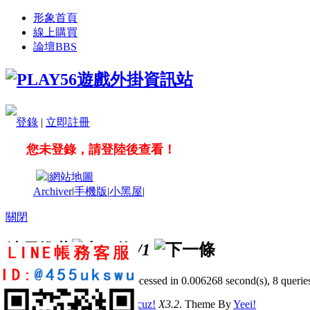
形象首頁
線上購買
論壇
BBS
登錄
|
立即註冊
您未登錄，請登陸後查看！
|
網站地圖
Archiver
|
手機版
|
小黑屋
|
關閉
站長推薦
/1
GMT+8, 2026-8-6 14:55
, Processed in 0.006268 second(s), 8 queries
© 2001-2011 Powered by
Discuz!
X3.2
. Theme By
Yeei!