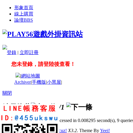
形象首頁
線上購買
論壇
BBS
登錄
|
立即註冊
您未登錄，請登陸後查看！
|
網站地圖
Archiver
|
手機版
|
小黑屋
|
關閉
站長推薦
/1
GMT+8, 2026-8-8 12:44
, Processed in 0.008295 second(s), 9 queries
© 2001-2011 Powered by
Discuz!
X3.2
. Theme By
Yeei!